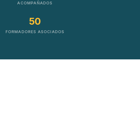
ACOMPAÑADOS
50
FORMADORES ASOCIADOS
Soluciones que impulsan
el cambio real
No hacemos cursos. Creamos mapas de
crecimiento basados en datos y experiencia
práctica.