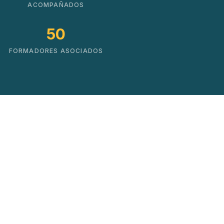
ACOMPAÑADOS
50
FORMADORES ASOCIADOS
Soluciones que impulsan
el cambio real
No hacemos cursos. Creamos mapas de
crecimiento basados en datos y experiencia
práctica.