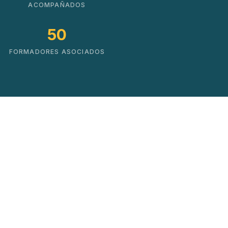
ACOMPAÑADOS
50
FORMADORES ASOCIADOS
Soluciones que impulsan
el cambio real
No hacemos cursos. Creamos mapas de
crecimiento basados en datos y experiencia
práctica.