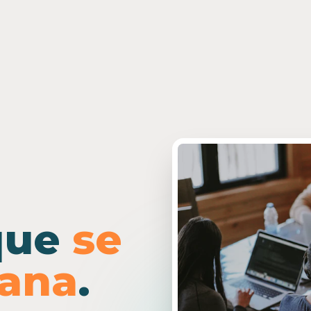
que
se
ñana
.