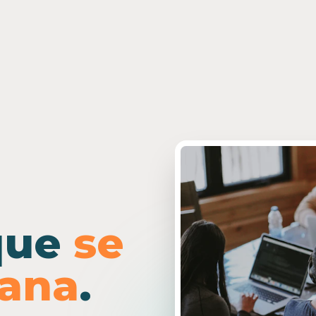
que
se
ñana
.