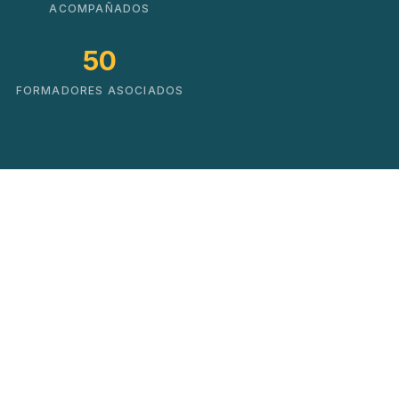
ACOMPAÑADOS
50
FORMADORES ASOCIADOS
Soluciones que impulsan
el cambio real
No hacemos cursos. Creamos mapas de
crecimiento basados en datos y experiencia
práctica.