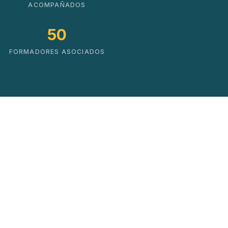
ACOMPAÑADOS
50
FORMADORES ASOCIADOS
Soluciones que impulsan
el cambio real
No hacemos cursos. Creamos mapas de
crecimiento basados en datos y experiencia
práctica.