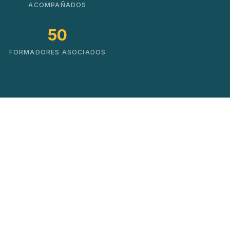
ACOMPAÑADOS
50
FORMADORES ASOCIADOS
Soluciones que impulsan
el cambio real
No hacemos cursos. Creamos mapas de
crecimiento basados en datos y experiencia
práctica.