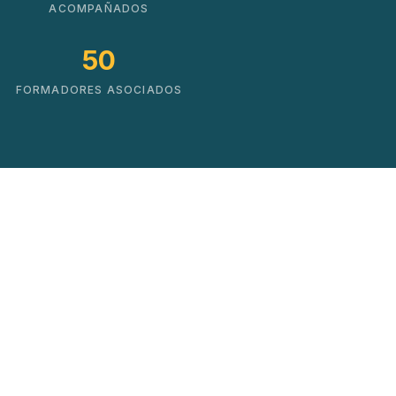
ACOMPAÑADOS
50
FORMADORES ASOCIADOS
Soluciones que impulsan
el cambio real
No hacemos cursos. Creamos mapas de
crecimiento basados en datos y experiencia
práctica.