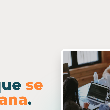
que
se
ñana
.