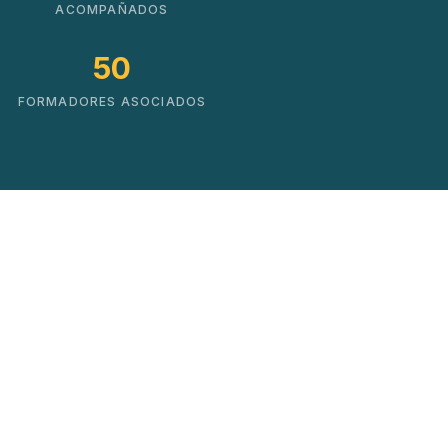
ACOMPAÑADOS
50
FORMADORES ASOCIADOS
Soluciones que impulsan
el cambio real
No hacemos cursos. Creamos mapas de
crecimiento basados en datos y experiencia
práctica.