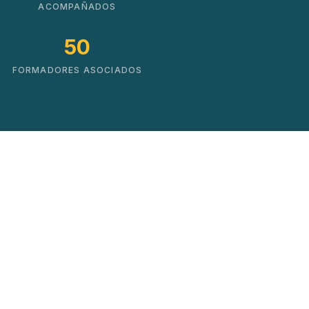
ACOMPAÑADOS
50
FORMADORES ASOCIADOS
Soluciones que impulsan
el cambio real
No hacemos cursos. Creamos mapas de
crecimiento basados en datos y experiencia
práctica.