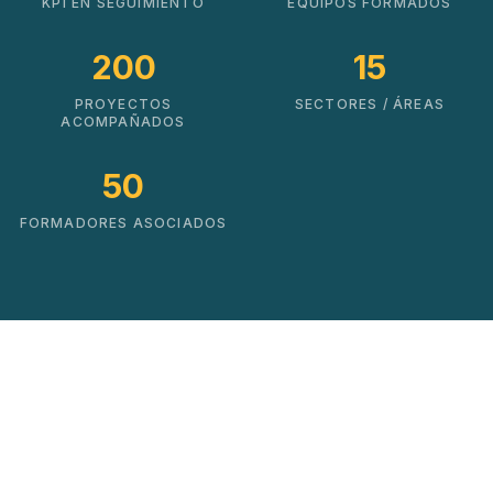
KPI EN SEGUIMIENTO
EQUIPOS FORMADOS
200
15
PROYECTOS
SECTORES / ÁREAS
ACOMPAÑADOS
50
FORMADORES ASOCIADOS
Soluciones que impulsan
el cambio real