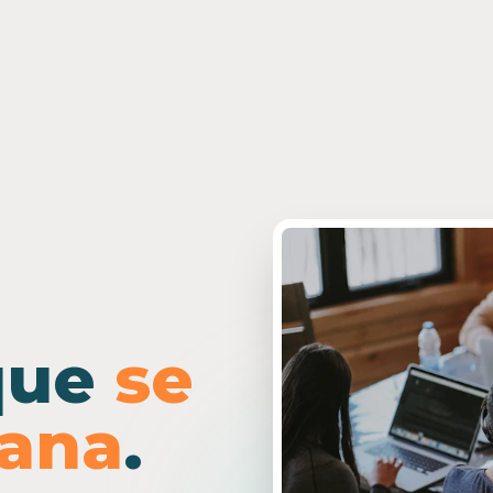
que
se
ñana
.