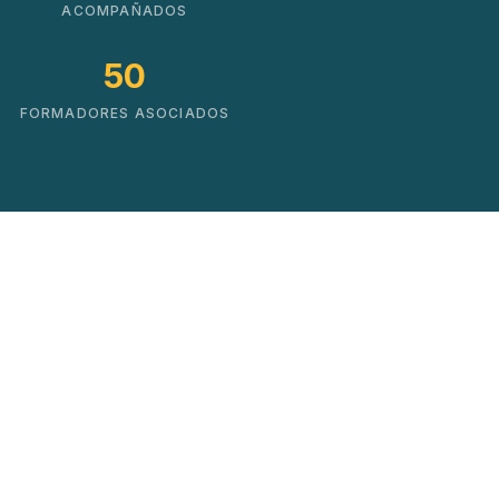
ACOMPAÑADOS
50
FORMADORES ASOCIADOS
Soluciones que impulsan
el cambio real
No hacemos cursos. Creamos mapas de
crecimiento basados en datos y experiencia
práctica.