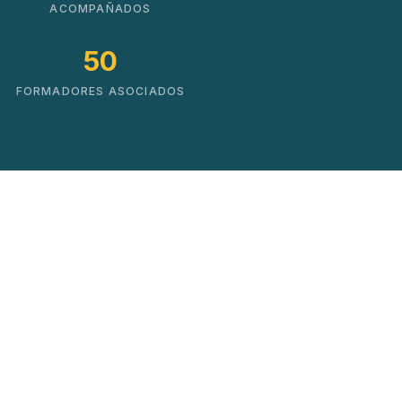
ACOMPAÑADOS
50
FORMADORES ASOCIADOS
Soluciones que impulsan
el cambio real
No hacemos cursos. Creamos mapas de
crecimiento basados en datos y experiencia
práctica.