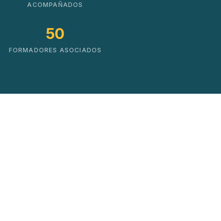
ACOMPAÑADOS
50
FORMADORES ASOCIADOS
Soluciones que impulsan
el cambio real
No hacemos cursos. Creamos mapas de
crecimiento basados en datos y experiencia
práctica.