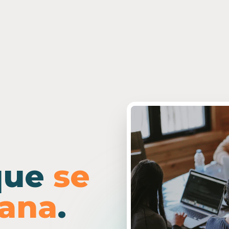
que
se
ñana
.