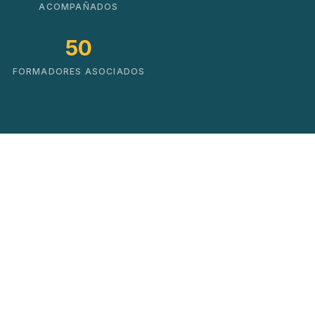
ACOMPAÑADOS
50
FORMADORES ASOCIADOS
Soluciones que impulsan
el cambio real
No hacemos cursos. Creamos mapas de
crecimiento basados en datos y experiencia
práctica.